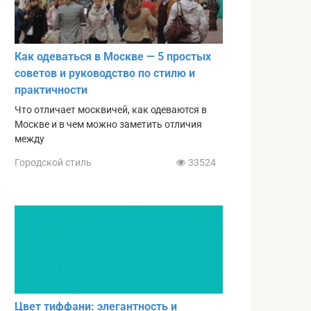
Как одеваться в Москве — 5 простых
советов и руководство по стилю и
практичности
Что отличает москвичей, как одеваются в
Москве и в чем можно заметить отличия
между
Городской стиль
33524
Цвет тиффани: элегантность и