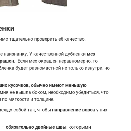
енки
имо тщательно проверить её качество.
е наизнанку. У качественной дубленки
мех
крашен
. Если мех окрашен неравномерно, то
бленка будет разномастной не только изнутри, но
ших кусочков, обычно имеют меньшую
омия не вышла боком, необходимо убедиться, что
 по мягкости и толщине.
ежду собой так, чтобы
направление ворса
у них
и –
обязательно двойные швы
, которыми