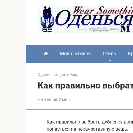
Перейти
к
контенту
Мода сегодня
Стиль
Кр
Оденься модно
»
Уход
Как правильно выбра
На чтение:
2 мин
Как правильно выбрать дубленку вопр
попасться на некачественную вещь.