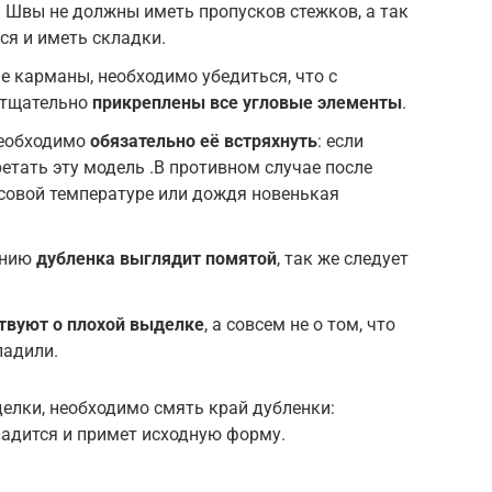
 Швы не должны иметь пропусков стежков, а так
я и иметь складки.
е карманы, необходимо убедиться, что с
 тщательно
прикреплены все угловые элементы
.
необходимо
обязательно её встряхнуть
: если
етать эту модель .В противном случае после
совой температуре или дождя новенькая
ению
дубленка выглядит помятой
, так же следует
твуют о плохой выделке
, а совсем не о том, что
ладили.
елки, необходимо смять край дубленки:
ладится и примет исходную форму.