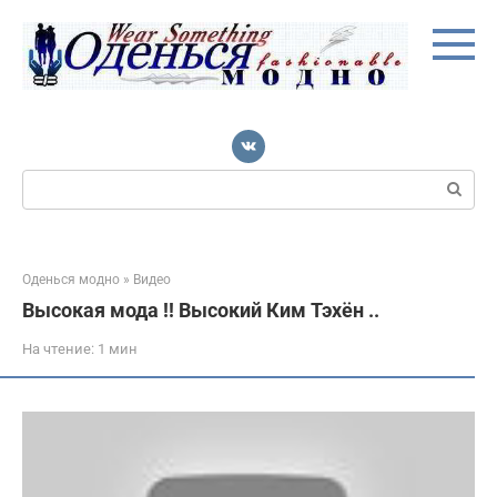
Перейти
к
контенту
Поиск:
Оденься модно
»
Видео
Высокая мода !! Высокий Ким Тэхён ..
На чтение:
1 мин