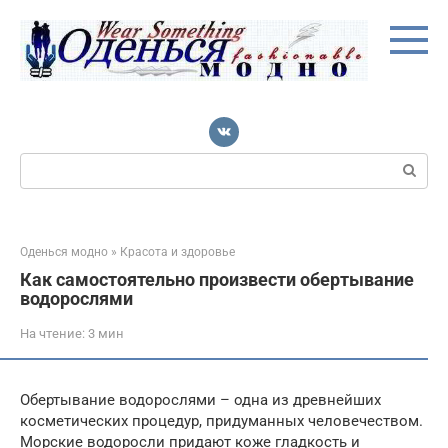
Перейти
к
контенту
Поиск:
Оденься модно
»
Красота и здоровье
Как самостоятельно произвести обертывание
водорослями
На чтение:
3 мин
Обертывание водорослями – одна из древнейших
косметических процедур, придуманных человечеством.
Морские водоросли придают коже гладкость и