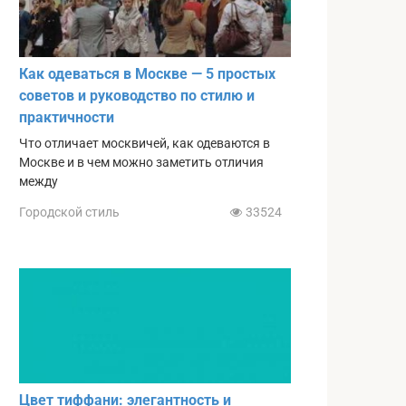
Как одеваться в Москве — 5 простых
советов и руководство по стилю и
практичности
Что отличает москвичей, как одеваются в
Москве и в чем можно заметить отличия
между
Городской стиль
33524
Цвет тиффани: элегантность и