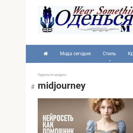
Перейти
к
контенту
Мода сегодня
Стиль
Кр
Оденься модно
midjourney